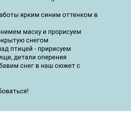
работы ярким синим оттенком в
снимем маску и прорисуем
покрытую снегом
над птицей - пририсуем
ище, детали оперения
бавим снег в наш сюжет с
боваться!