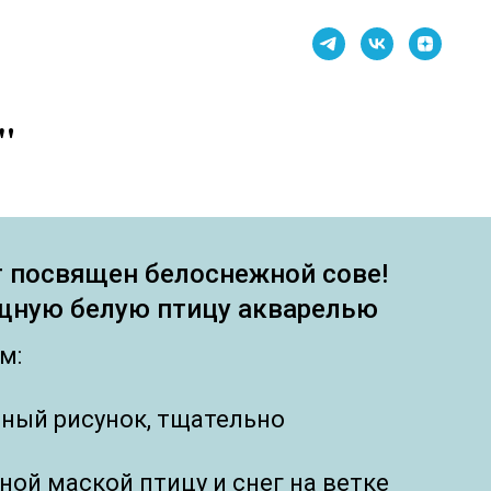
"
т посвящен белоснежной сове!
ищную белую птицу акварелью
м:
ный рисунок, тщательно
ной маской птицу и снег на ветке