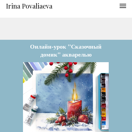
Irina Povaliaeva
Онлайн-урок "Сказочный
домик" акварелью